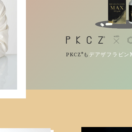
デアザフラビン
PKCZ
も
®︎