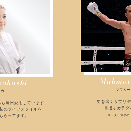
マフムー
ミカ
男を磨くサプリデ
私も毎日愛用しています。
目指すカラダ
私のライフスタイルを
もらってます。
サッタリ選手のIn