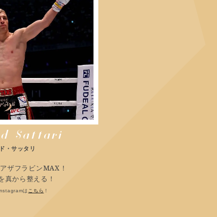
ド・サッタリ
アザフラビンMAX！
を真から整える！
stagramは
こちら
！