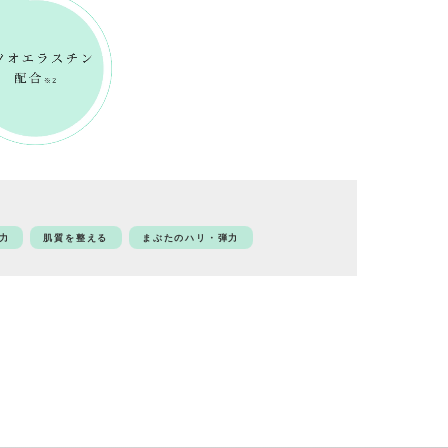
力
肌質を整える
まぶたのハリ・弾力